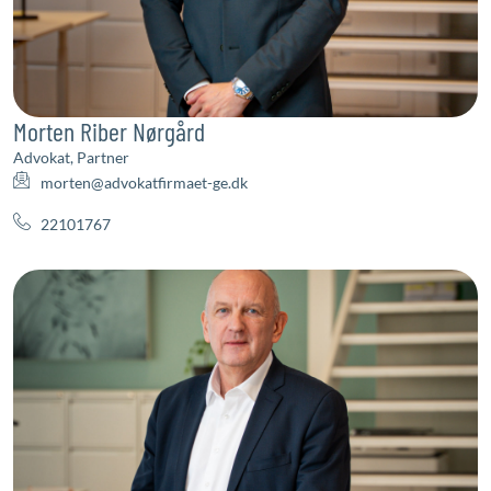
Morten Riber Nørgård
Advokat, Partner
morten@advokatfirmaet-ge.dk
22101767