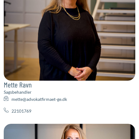
Mette Ravn
Sagsbehandler
mette@advokatfirmaet-ge.dk
22101769