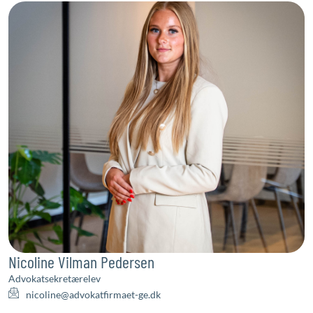
Nicoline Vilman Pedersen
Advokatsekretærelev
nicoline@advokatfirmaet-ge.dk