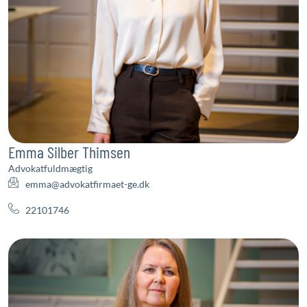
Emma Silber Thimsen
Advokatfuldmægtig
emma@advokatfirmaet-ge.dk
22101746