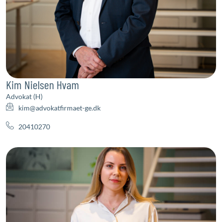
Kim Nielsen Hvam
Advokat (H)
kim@advokatfirmaet-ge.dk
20410270