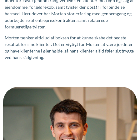
Indenfor Fast Ejendom rådgiver Morten klienter med køb og salg af
ejendomme, forældrekøb, samt tvister der opstår i forbindelse
hermed. Herudover har Morten stor erfaring med gennemgang og
udarbejdelse af entreprisekontrakter, samt relaterede
formueretlige tvister.
Morten tænker altid ud af boksen for at kunne skabe det bedste
resultat for sine klienter. Det er vigtigt for Morten at være jordnær
og have klienterne i øjenhøjde, så hans klienter altid føler sig trygge
ved hans rådgivning.