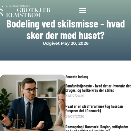
Bodeling ved skilsmisse – hvad
sker der med huset?
Udgivet
May 20, 2026
Seneste indlæg
Samfundstjeneste – hvad det er, hvornår det
bruges, og hvilke krav der stilles
31/07/2026
Hvad er en strafferamme? (og hvordan
fungerer det i Danmark)
31/07/2026
Ransagning i Danmark: Regler, rettigheder