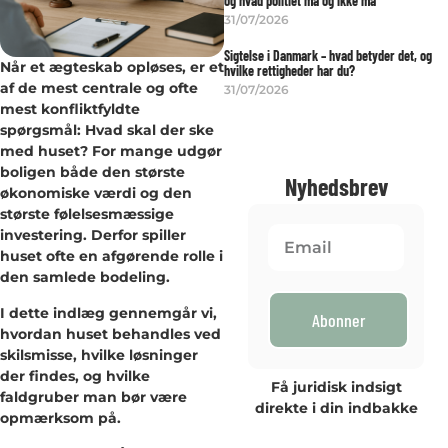
og hvad politiet må og ikke må
31/07/2026
Sigtelse i Danmark – hvad betyder det, og
Når et ægteskab opløses, er et
hvilke rettigheder har du?
af de mest centrale og ofte
31/07/2026
mest konfliktfyldte
spørgsmål: Hvad skal der ske
med huset? For mange udgør
boligen både den største
Nyhedsbrev
økonomiske værdi og den
største følelsesmæssige
investering. Derfor spiller
huset ofte en afgørende rolle i
den samlede bodeling.
I dette indlæg gennemgår vi,
Abonner
hvordan huset behandles ved
skilsmisse, hvilke løsninger
der findes, og hvilke
Få juridisk indsigt
faldgruber man bør være
direkte i din indbakke
opmærksom på.