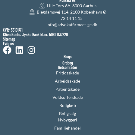
Kontakt os
Lille Torv 6A, 8000 Aarhus
Blegdamsvej 114, 2100 København Ø
72 14 11 15
info@advokatfirmaet-ge.dk
CVR: 35101411
Klientkonto: Jyske Bank kt.nr. 5061 1137220
Sitemap
Følg os
Blogs
Ordbog
Retsområder
Fritidsskade
Arbejdsskade
Patientskade
Voldsofferskade
Boligkøb
Boligsalg
Nybyggeri
Familiehandel