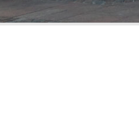
Hvordan påvirker corona min straffesag?