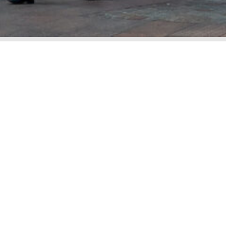
Sådan vælger du advokat til din asylsag