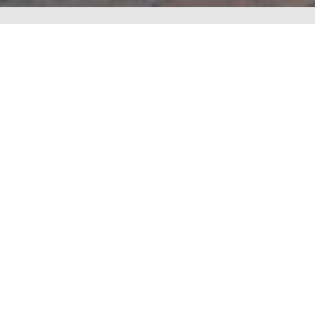
Advokatfirmaet Grotkjær Elmstrøm skaber tvivl blandt Flygtningenævnets dommere
i prøvesag
05/03/2021
Læs mere »