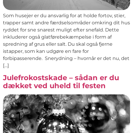
Som husejer er du ansvarlig for at holde fortov, stier,
trapper samt andre færdselsområder omkring dit hus
ryddet for sne snarest muligt efter snefald. Dette
inkluderer også glatførebekæmpelse i form af
spredning af grus eller salt. Du skal også fjerne
istapper, som kan udgøre en fare for
forbipasserende. Snerydning – hvornår er det nu, det
[…]
Julefrokostskade – sådan er du
dækket ved uheld til festen