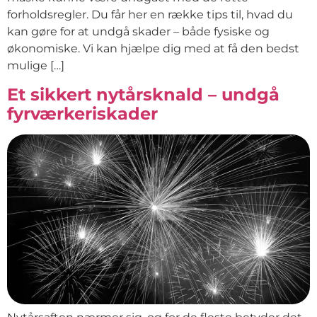
forholdsregler. Du får her en række tips til, hvad du
kan gøre for at undgå skader – både fysiske og
økonomiske. Vi kan hjælpe dig med at få den bedst
mulige […]
Et sikkert nytårsknald – undgå
fyrværkeriskader