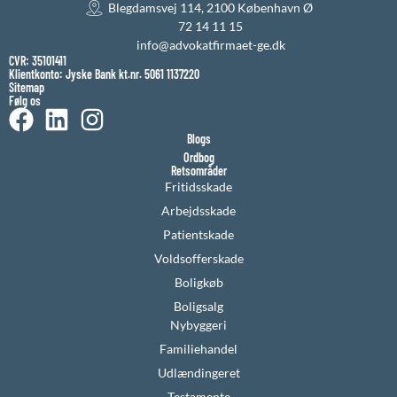
Blegdamsvej 114, 2100 København Ø
72 14 11 15
info@advokatfirmaet-ge.dk
CVR: 35101411
Klientkonto: Jyske Bank kt.nr. 5061 1137220
Sitemap
Følg os
Blogs
Ordbog
Retsområder
Fritidsskade
Arbejdsskade
Patientskade
Voldsofferskade
Boligkøb
Boligsalg
Nybyggeri
Familiehandel
Udlændingeret
Testamente