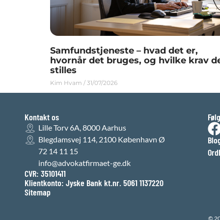
Samfundstjeneste – hvad det er,
hvornår det bruges, og hvilke krav d
stilles
Kim Hvam
31/07/2026
Kontakt os
Føl
Lille Torv 6A, 8000 Aarhus
Blegdamsvej 114, 2100 København Ø
Blo
72 14 11 15
Ord
info@advokatfirmaet-ge.dk
CVR: 35101411
Klientkonto: Jyske Bank kt.nr. 5061 1137220
Sitemap
© 2