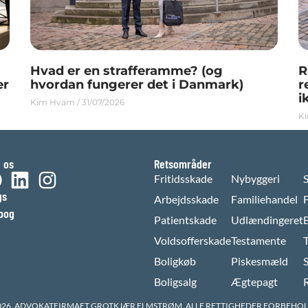
Hvad er en strafferamme? (og
R
er
hvordan fungerer det i Danmark)
r
i
Kim Hvam
31/07/2026
K
g os
Retsområder
Fritidsskade
Nybyggeri
gs
Arbejdsskade
Familiehandel
bog
Patientskade
Udlændingeret
Voldsofferskade
Testamente
Boligkøb
Piskesmæld
S
Boligsalg
Ægtepagt
026. ADVOKATFIRMAET GROTKJÆR ELMSTRØM. ALLE RETTIGHEDER FORBEHOL