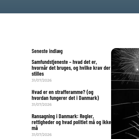
Seneste indlæg
Samfundstjeneste – hvad det er,
hvornår det bruges, og hvilke krav der
stilles
31/07/2026
Hvad er en strafferamme? (og
hvordan fungerer det i Danmark)
31/07/2026
Ransagning i Danmark: Regler,
rettigheder og hvad politiet må og ikke
må
31/07/2026