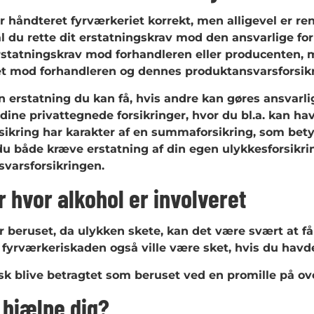
r håndteret fyrværkeriet korrekt, men alligevel er ren
al du rette dit erstatningskrav mod den ansvarlige fo
erstatningskrav mod forhandleren eller producenten, m
et mod forhandleren og dennes produktansvarsforsikr
 erstatning du kan få, hvis andre kan gøres ansvarli
dine privattegnede forsikringer, hvor du bl.a. kan ha
sikring har karakter af en summaforsikring, som bety
u både kræve erstatning af din egen ulykkesforsikrin
varsforsikringen.
r hvor alkohol er involveret
r beruset, da ulykken skete, kan det være svært at få
t fyrværkeriskaden også ville være sket, hvis du hav
isk blive betragtet som beruset ved en promille på ove
i hjælpe dig?