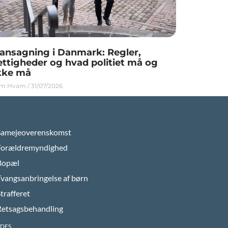
ansagning i Danmark: Regler,
ettigheder og hvad politiet må og
kke må
im Hvam
31/07/2026
Samejeoverenskomst
Forældremyndighed
Bopæl
Tvangsanbringelse af børn
trafferet
Retsagsbehandling
DES.