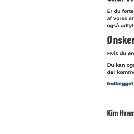
Er du fort
af vores e
også udfy
Ønsker
Hvis du øn
Du kan og
der kommer
Indlægget 
Kim Hva