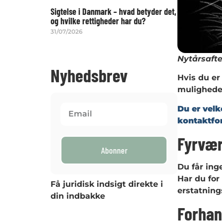
Sigtelse i Danmark – hvad betyder det,
og hvilke rettigheder har du?
31/07/2026
Nytårsafte
Nyhedsbrev
Hvis du er
muligheder
Du er velk
kontaktfo
Fyrvær
Abonner
Du får ing
Har du for
Få juridisk indsigt direkte i
erstatning
din indbakke
Forhan