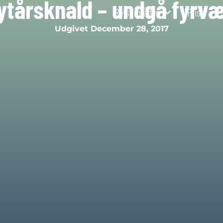
nytårsknald – undgå fyrv
Retsområder
Priser
Udgivet
December 28, 2017