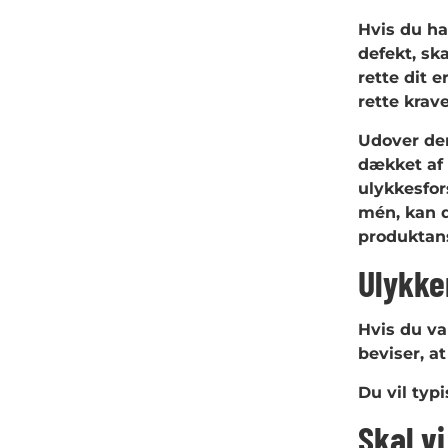
Hvis du ha
defekt, sk
rette dit 
rette krav
Udover den
dækket af 
ulykkesfor
mén, kan d
produktans
Ulykke
Hvis du va
beviser, a
Du vil typ
Skal v