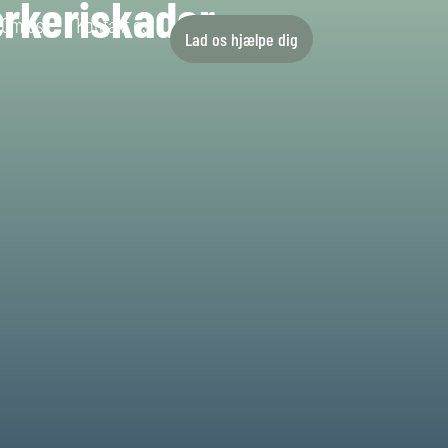
ærkeriskader
Om os
Kontakt os
Lad os hjælpe dig