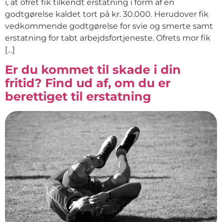
i, at ofret fik tilkendt erstatning i form af en
godtgørelse kaldet tort på kr. 30.000. Herudover fik
vedkommende godtgørelse for svie og smerte samt
erstatning for tabt arbejdsfortjeneste. Ofrets mor fik
[…]
Er du kommet til skade i din
fritid? Find ud af, om du er
berettiget til erstatning