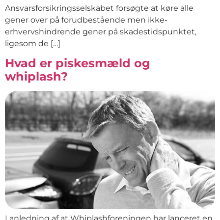
Ansvarsforsikringsselskabet forsøgte at køre alle
gener over på forudbestående men ikke-
erhvervshindrende gener på skadestidspunktet,
ligesom de […]
Hvad er piskesmæld og
whiplash?
I anledning af at Whiplashforeningen har lanceret en