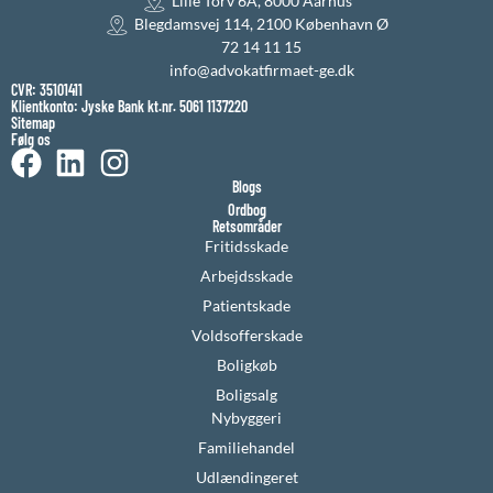
Lille Torv 6A, 8000 Aarhus
Blegdamsvej 114, 2100 København Ø
72 14 11 15
info@advokatfirmaet-ge.dk
CVR: 35101411
Klientkonto: Jyske Bank kt.nr. 5061 1137220
Sitemap
Følg os
Blogs
Ordbog
Retsområder
Fritidsskade
Arbejdsskade
Patientskade
Voldsofferskade
Boligkøb
Boligsalg
Nybyggeri
Familiehandel
Udlændingeret