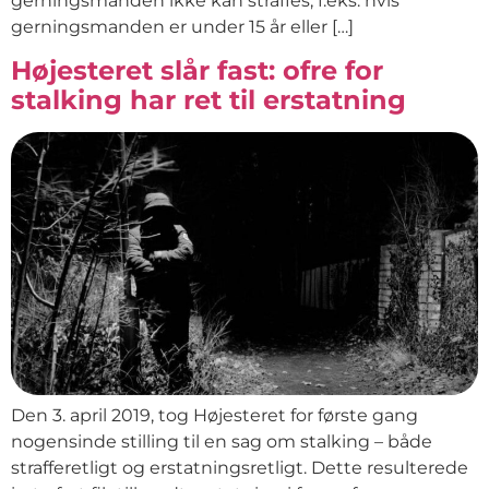
gerningsmanden ikke kan straffes, f.eks. hvis
gerningsmanden er under 15 år eller […]
Højesteret slår fast: ofre for
stalking har ret til erstatning
Den 3. april 2019, tog Højesteret for første gang
nogensinde stilling til en sag om stalking – både
strafferetligt og erstatningsretligt. Dette resulterede