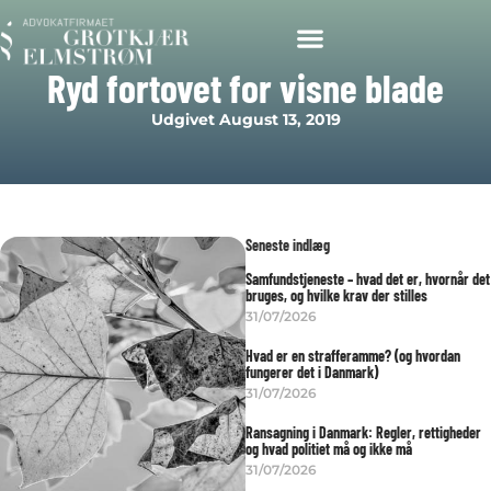
Ryd fortovet for visne blade
Udgivet
August 13, 2019
Seneste indlæg
Samfundstjeneste – hvad det er, hvornår det
bruges, og hvilke krav der stilles
31/07/2026
Hvad er en strafferamme? (og hvordan
fungerer det i Danmark)
31/07/2026
Ransagning i Danmark: Regler, rettigheder
og hvad politiet må og ikke må
31/07/2026