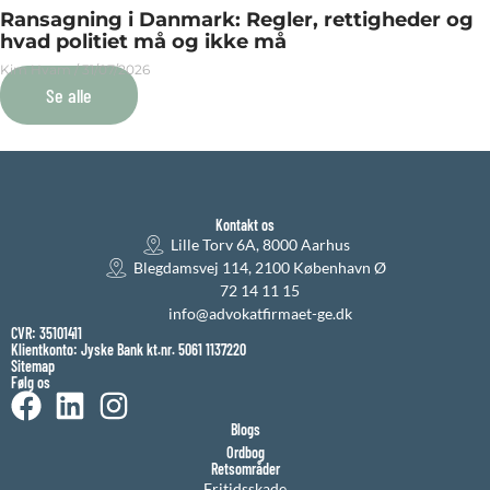
Ransagning i Danmark: Regler, rettigheder og
hvad politiet må og ikke må
Kim Hvam
31/07/2026
Se alle
Kontakt os
Lille Torv 6A, 8000 Aarhus
Blegdamsvej 114, 2100 København Ø
72 14 11 15
info@advokatfirmaet-ge.dk
CVR: 35101411
Klientkonto: Jyske Bank kt.nr. 5061 1137220
Sitemap
Følg os
Blogs
Ordbog
Retsområder
Fritidsskade