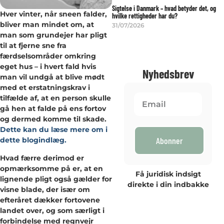
Sigtelse i Danmark – hvad betyder det, og
Hver vinter, når sneen falder,
hvilke rettigheder har du?
bliver man mindet om, at
31/07/2026
man som grundejer har pligt
til at fjerne sne fra
færdselsområder omkring
eget hus – i hvert fald hvis
Nyhedsbrev
man vil undgå at blive mødt
med et erstatningskrav i
tilfælde af, at en person skulle
gå hen at falde på ens fortov
og dermed komme til skade.
Dette kan du læse mere om i
Abonner
dette blogindlæg.
Hvad færre derimod er
opmærksomme på er, at en
Få juridisk indsigt
lignende pligt også gælder for
direkte i din indbakke
visne blade, der især om
efteråret dækker fortovene
landet over, og som særligt i
forbindelse med regnvejr