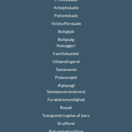
Arbejdsskade
Patientskade
Voldsofferskade
Boligkøb
Boligsalg
Nybyggeri
Familiehandel
Udlændingeret
Testamente
Piskesmæld
Ægtepagt
Samejeoverenskomst
Forældremyndighed
Bopæl
Tvangsanbringelse af børn
Strafferet
Retsagsbehandling