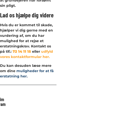
at grundejeren har forsømt
sin pligt.
Lad os hjælpe dig videre
Hvis du er kommet til skade,
hjælper vi dig gerne med en
vurdering af, om du har
mulighed for at rejse et
erstatningskrav. Kontakt os
på tlf.:
72 14 11 15
eller
udfyld
vores kontaktformular her.
Du kan desuden læse mere
om dine
muligheder for at få
erstatning her.
im
vam