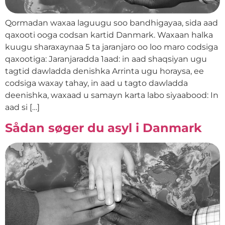
Qormadan waxaa laguugu soo bandhigayaa, sida aad
qaxooti ooga codsan kartid Danmark. Waxaan halka
kuugu sharaxaynaa 5 ta jaranjaro oo loo maro codsiga
qaxootiga: Jaranjaradda 1aad: in aad shaqsiyan ugu
tagtid dawladda denishka Arrinta ugu horaysa, ee
codsiga waxay tahay, in aad u tagto dawladda
deenishka, waxaad u samayn karta labo siyaabood: In
aad si […]
Sådan søger du asyl i Danmark