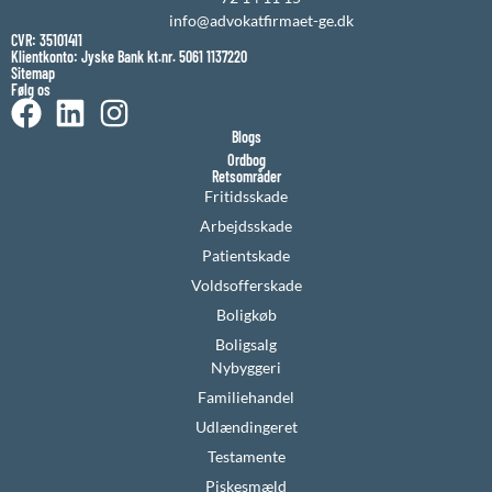
info@advokatfirmaet-ge.dk
CVR: 35101411
Klientkonto: Jyske Bank kt.nr. 5061 1137220
Sitemap
Følg os
Blogs
Ordbog
Retsområder
Fritidsskade
Arbejdsskade
Patientskade
Voldsofferskade
Boligkøb
Boligsalg
Nybyggeri
Familiehandel
Udlændingeret
Testamente
Piskesmæld