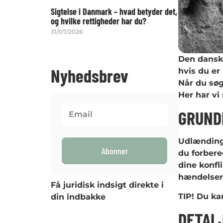
Sigtelse i Danmark – hvad betyder det,
og hvilke rettigheder har du?
31/07/2026
Den dansk
Nyhedsbrev
hvis du er
Når du søg
Her har vi
GRUND
Udlændinge
Abonner
du forbere
dine konfl
hændelser 
Få juridisk indsigt direkte i
TIP! Du ka
din indbakke
DETAL