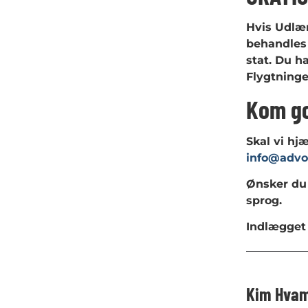
Hvis Udlæn
behandles 
stat. Du h
Flygtning
Kom go
Skal vi hj
info@advo
Ønsker du
sprog.
Indlægget 
Kim Hva