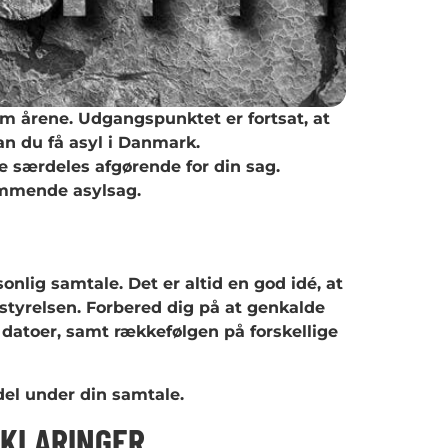
årene. Udgangspunktet er fortsat, at
kan du få asyl i Danmark.
e særdeles afgørende for din sag.
kommende asylsag.
onlig samtale. Det er altid en god idé, at
tyrelsen. Forbered dig på at genkalde
e datoer, samt rækkefølgen på forskellige
del under din samtale.
KLARINGER