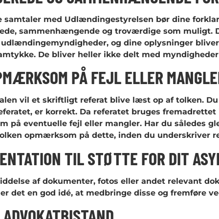
 samtaler med Udlændingestyrelsen bør dine forklar
rede, sammenhængende og troværdige som muligt. Din
 udlændingemyndigheder, og dine oplysninger blive
amtykke. De bliver heller ikke delt med myndighederne
PMÆRKSOM PÅ FEJL ELLER MANGLE
len vil et skriftligt referat blive læst op af tolken. D
eferatet, er korrekt. Da referatet bruges fremadrettet i
på eventuelle fejl eller mangler. Har du således glem
tolken opmærksom på dette, inden du underskriver re
NTATION TIL STØTTE FOR DIT ASY
siddelse af dokumenter, fotos eller andet relevant do
 er det en god idé, at medbringe disse og fremføre ve
S ADVOKATBISTAND