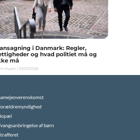
ansagning i Danmark: Regler,
ettigheder og hvad politiet må og
kke må
im Hvam
31/07/2026
Samejeoverenskomst
Forældremyndighed
Bopæl
Tvangsanbringelse af børn
trafferet