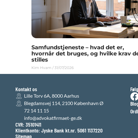
Samfundstjeneste – hvad det er,
hvornår det bruges, og hvilke krav d
stilles
Kim Hvam
31/07/2026
Kontakt os
Føl
Lille Torv 6A, 8000 Aarhus
Blegdamsvej 114, 2100 København Ø
Blo
72 14 11 15
Ord
info@advokatfirmaet-ge.dk
CVR: 35101411
Klientkonto: Jyske Bank kt.nr. 5061 1137220
Sitemap