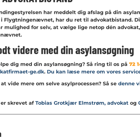
dingestyrelsen har meddelt dig afslag på din asylan
i Flygtningenævnet, har du ret til advokatbistand. 
ar mulighed for selv, at vælge lige netop dén advokat
enævnet.
dt videre med din asylansøgning
ælpe dig med din asylansøgning? Så ring til os på
72 1
katfirmaet-ge.dk
.
Du kan læse mere om vores service
 at vide mere om selve asylprocessen? Så se
denne v
er skrevet af
Tobias Grotkjær Elmstrøm, advokat
og
m