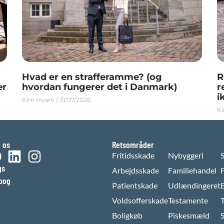
Hvad er en strafferamme? (og
R
er
hvordan fungerer det i Danmark)
r
i
Kim Hvam
31/07/2026
K
g os
Retsområder
Fritidsskade
Nybyggeri
gs
Arbejdsskade
Familiehandel
bog
Patientskade
Udlændingeret
Voldsofferskade
Testamente
Boligkøb
Piskesmæld
S