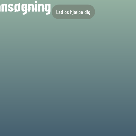
lansøgning
Om os
Kontakt os
Lad os hjælpe dig