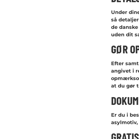
Under dine
så detalje
de danske
uden dit s
GØR O
Efter samta
angivet i r
opmærksom 
at du gør 
DOKUME
Er du i be
asylmotiv,
GRATI