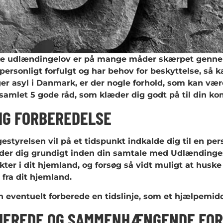
e udlændingelov er på mange måder skærpet gennem 
 personligt forfulgt og har behov for beskyttelse, så 
er asyl i Danmark, er der nogle forhold, som kan vær
 samlet 5 gode råd, som klæder dig godt på til din 
IG FORBEREDELSE
styrelsen vil på et tidspunkt indkalde dig til en pers
der dig grundigt inden din samtale med Udlændinges
ikter i dit hjemland, og forsøg så vidt muligt at husk
fra dit hjemland.
n eventuelt forberede en tidslinje, som et hjælpemid
JEREDE OG SAMMENHÆNGENDE FOR