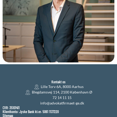
Kontakt os
Lille Torv 6A, 8000 Aarhus
Blegdamsvej 114, 2100 København Ø
72 14 11 15
info@advokatfirmaet-ge.dk
CVR: 35101411
Klientkonto: Jyske Bank kt.nr. 5061 1137220
Sitemap