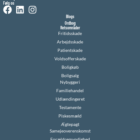
Følg os
Blogs
Ordbog
Retsområder
Fritidsskade
Arbejdsskade
Patientskade
Voldsofferskade
Boligkøb
Boligsalg
Nybyggeri
Familiehandel
Udlændingeret
Testamente
Piskesmæld
Ægtepagt
Samejeoverenskomst
Forældremyndighed