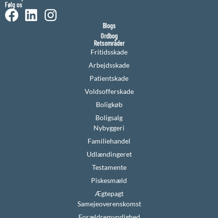
Følg os
Blogs
Ordbog
Retsområder
Fritidsskade
Arbejdsskade
Patientskade
Voldsofferskade
Boligkøb
Boligsalg
Nybyggeri
Familiehandel
Udlændingeret
Testamente
Piskesmæld
Ægtepagt
Samejeoverenskomst
Forældremyndighed