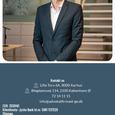
Kontakt os
Lille Torv 6A, 8000 Aarhus
Blegdamsvej 114, 2100 København Ø
72 14 11 15
info@advokatfirmaet-ge.dk
CVR: 35101411
Klientkonto: Jyske Bank kt.nr. 5061 1137220
Sitemap