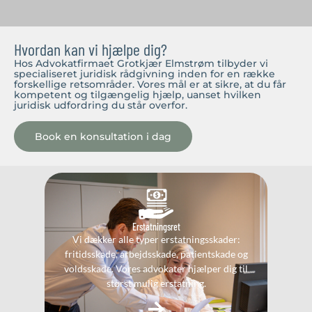
Hvordan kan vi hjælpe dig?
Hos Advokatfirmaet Grotkjær Elmstrøm tilbyder vi
specialiseret juridisk rådgivning inden for en række
forskellige retsområder. Vores mål er at sikre, at du får
kompetent og tilgængelig hjælp, uanset hvilken
juridisk udfordring du står overfor.
Book en konsultation i dag
Erstatningsret
Vi dækker alle typer erstatningsskader:
fritidsskade, arbejdsskade, patientskade og
voldsskade. Vores advokater hjælper dig til
størst mulig erstatning.