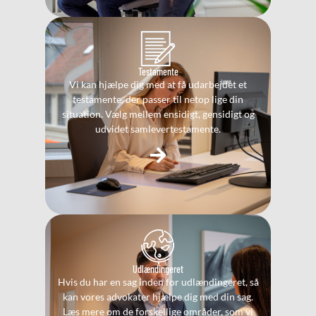
Testamente
Vi kan hjælpe dig med at få udarbejdet et
testamente, der passer til netop lige din
situation. Vælg mellem ensidigt, gensidigt og
udvidet samlevertestamente.
Udlændingeret
Hvis du har en sag inden for udlændingeret, så
kan vores advokater hjælpe dig med din sag.
Læs mere om de forskellige områder, som vi