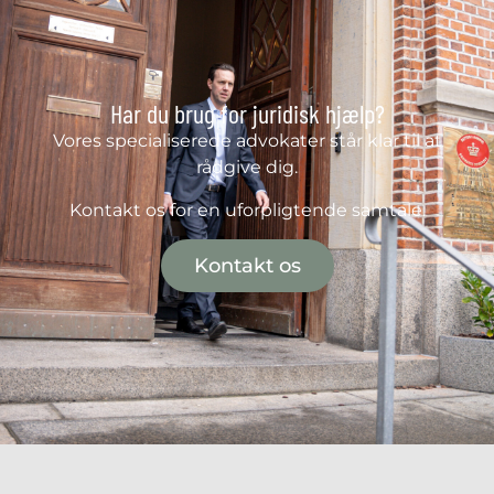
Har du brug for juridisk hjælp?
Vores specialiserede advokater står klar til at
rådgive dig.
Kontakt os for en uforpligtende samtale.
Kontakt os