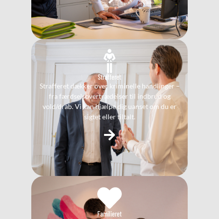
Strafferet
Strafferet dækker over kriminelle handlinger –
fra færdselsovertrædelser til indbrud og
vold/drab. Vi kan hjælpe dig uanset om du er
sigtet eller tiltalt.
Familieret