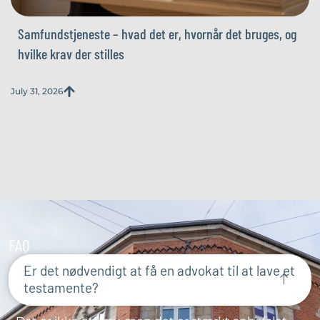
Samfundstjeneste – hvad det er, hvornår det bruges, og
hvilke krav der stilles
July 31, 2026
Ju
FAQ
Er det nødvendigt at få en advokat til at lave et
testamente?