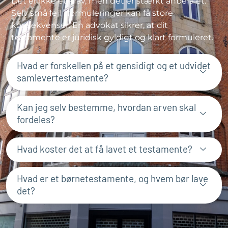
Det er ikke et krav, men det er stærkt anbefalet.
Selv små fejl i formuleringer kan få store
konsekvenser. En advokat sikrer, at dit
testamente er juridisk gyldigt og klart formuleret.
Hvad er forskellen på et gensidigt og et udvidet
samlevertestamente?
Kan jeg selv bestemme, hvordan arven skal
fordeles?
Hvad koster det at få lavet et testamente?
Hvad er et børnetestamente, og hvem bør lave
det?