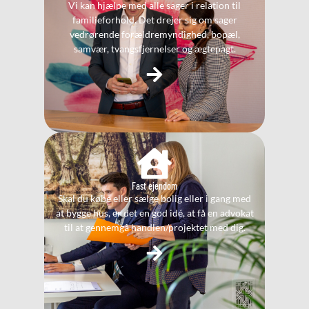
Vi kan hjælpe med alle sager i relation til
familieforhold. Det drejer sig om sager
vedrørende forældremyndighed, bopæl,
samvær, tvangsfjernelser og ægtepagt.
Fast ejendom
Skal du købe eller sælge bolig eller i gang med
at bygge hus, er det en god idé, at få en advokat
til at gennemgå handlen/projektet med dig.