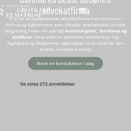
advokatfirma
Vi er et landsdækkende advokatfirma med kontorer i
Aarhus og København, som tilbyder specialiseret juridisk
rådgivning inden for særligt
erstatningsret, familieret og
strafferet
. Vores erfarne advokater kombinerer høj
faglighed og rådgivning i øjenhøjde, så du altid får den
bedste juridiske bistand.
Book en konsultation i dag