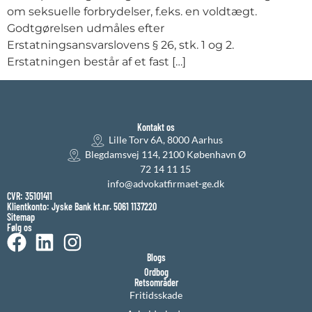
om seksuelle forbrydelser, f.eks. en voldtægt.
Godtgørelsen udmåles efter
Erstatningsansvarslovens § 26, stk. 1 og 2.
Erstatningen består af et fast […]
Kontakt os
Lille Torv 6A, 8000 Aarhus
Blegdamsvej 114, 2100 København Ø
72 14 11 15
info@advokatfirmaet-ge.dk
CVR: 35101411
Klientkonto: Jyske Bank kt.nr. 5061 1137220
Sitemap
Følg os
Blogs
Ordbog
Retsområder
Fritidsskade