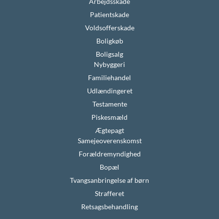
Arbejdsskade
Patientskade
Voldsofferskade
Boligkøb
Boligsalg
Nybyggeri
Familiehandel
Udlændingeret
Testamente
Piskesmæld
Ægtepagt
Samejeoverenskomst
Forældremyndighed
Bopæl
Tvangsanbringelse af børn
Strafferet
Retsagsbehandling