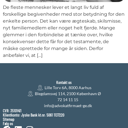
De fleste mennesker lever et langt liv fuld af
forskellige begivenheder med stor betydning for den
enkelte person. Det kan være ægteskab, skilsmisse,
nyt familiemedlem eller noget helt fjerde. Mange
glemmer i den forbindelse at tænke over, hvilke
konsekvenser dette får for det testamente, de
måske oprettede for mange år siden. Derfor
anbefaler vi, at […]
Kontakt os
Lille Torv 6A, 8000 Aarhus
Blegdamsvej 114, 2100 København Ø
72 14 11 15
info@advokatfirmaet-ge.dk
CVR: 35101411
Klientkonto: Jyske Bank kt.nr. 5061 1137220
Sitemap
Følg os