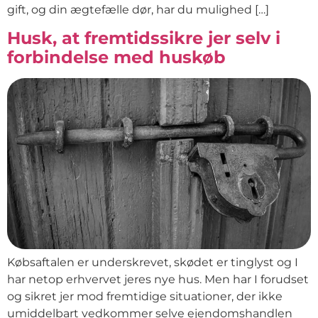
gift, og din ægtefælle dør, har du mulighed […]
Husk, at fremtidssikre jer selv i
forbindelse med huskøb
Købsaftalen er underskrevet, skødet er tinglyst og I
har netop erhvervet jeres nye hus. Men har I forudset
og sikret jer mod fremtidige situationer, der ikke
umiddelbart vedkommer selve ejendomshandlen