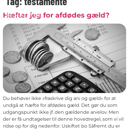
Tag:
testamente
Hæfter jeg for afdødes gæld?
Du behøver ikke »fraskrive dig arv og gæld« for at
undgå at hæfte for afdødes gæld. Det gør du som
udgangspunkt ikke jf. den gældende arvelov. Men
der er få undtagelser til denne hovedregel, som vi vil
ridse op for dig nedenfor. Uskiftet bo Såfremt du er