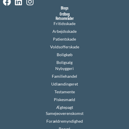
Blogs
Ordbog
Retsområder
Fritidsskade
Arbejdsskade
Patientskade
Voldsofferskade
Boligkøb
Boligsalg
Nybyggeri
Familiehandel
Udlændingeret
Testamente
Piskesmæld
Ægtepagt
Samejeoverenskomst
Forældremyndighed
Bopæl