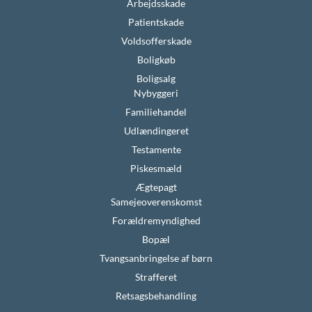
Arbejdsskade
Patientskade
Voldsofferskade
Boligkøb
Boligsalg
Nybyggeri
Familiehandel
Udlændingeret
Testamente
Piskesmæld
Ægtepagt
Samejeoverenskomst
Forældremyndighed
Bopæl
Tvangsanbringelse af børn
Strafferet
Retsagsbehandling