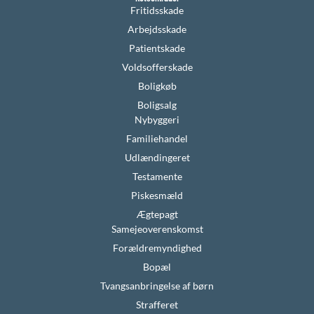
Fritidsskade
Arbejdsskade
Patientskade
Voldsofferskade
Boligkøb
Boligsalg
Nybyggeri
Familiehandel
Udlændingeret
Testamente
Piskesmæld
Ægtepagt
Samejeoverenskomst
Forældremyndighed
Bopæl
Tvangsanbringelse af børn
Strafferet