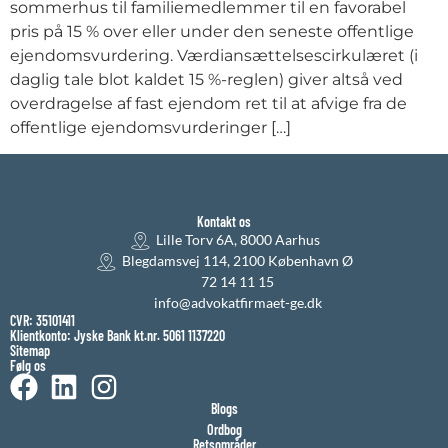
sommerhus til familiemedlemmer til en favorabel
pris på 15 % over eller under den seneste offentlige
ejendomsvurdering. Værdiansættelsescirkulæret (i
daglig tale blot kaldet 15 %-reglen) giver altså ved
overdragelse af fast ejendom ret til at afvige fra de
offentlige ejendomsvurderinger […]
Kontakt os
Lille Torv 6A, 8000 Aarhus
Blegdamsvej 114, 2100 København Ø
72 14 11 15
info@advokatfirmaet-ge.dk
CVR: 35101411
Klientkonto: Jyske Bank kt.nr. 5061 1137220
Sitemap
Følg os
Blogs
Ordbog
Retsområder