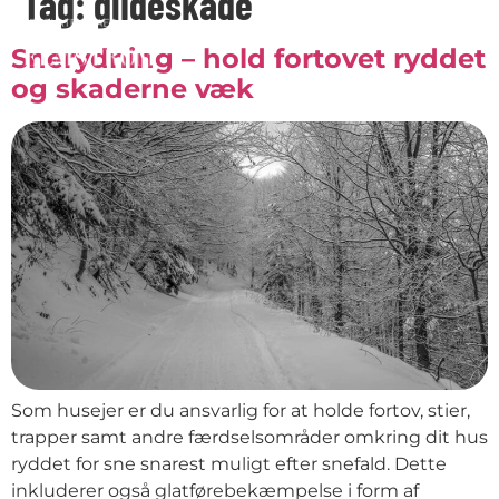
Tag:
glideskade
Snerydning – hold fortovet ryddet
og skaderne væk
Som husejer er du ansvarlig for at holde fortov, stier,
trapper samt andre færdselsområder omkring dit hus
ryddet for sne snarest muligt efter snefald. Dette
inkluderer også glatførebekæmpelse i form af