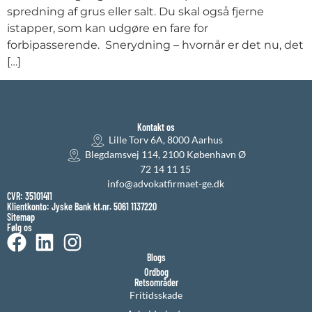
spredning af grus eller salt. Du skal også fjerne
istapper, som kan udgøre en fare for
forbipasserende. Snerydning – hvornår er det nu, det
[…]
Kontakt os
Lille Torv 6A, 8000 Aarhus
Blegdamsvej 114, 2100 København Ø
72 14 11 15
info@advokatfirmaet-ge.dk
CVR: 35101411
Klientkonto: Jyske Bank kt.nr. 5061 1137220
Sitemap
Følg os
Blogs
Ordbog
Retsområder
Fritidsskade