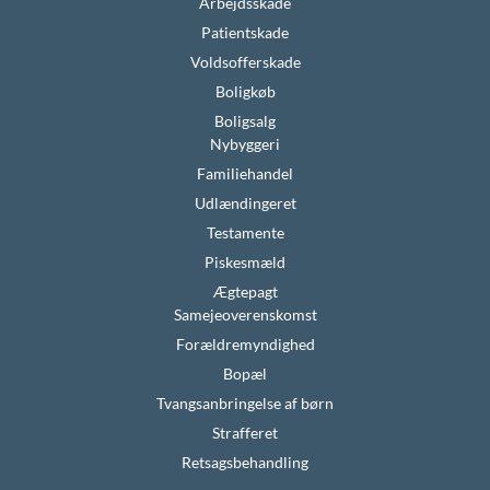
Arbejdsskade
Patientskade
Voldsofferskade
Boligkøb
Boligsalg
Nybyggeri
Familiehandel
Udlændingeret
Testamente
Piskesmæld
Ægtepagt
Samejeoverenskomst
Forældremyndighed
Bopæl
Tvangsanbringelse af børn
Strafferet
Retsagsbehandling