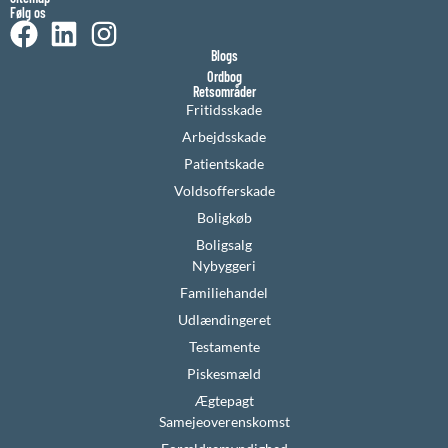
Følg os
Blogs
Ordbog
Retsområder
Fritidsskade
Arbejdsskade
Patientskade
Voldsofferskade
Boligkøb
Boligsalg
Nybyggeri
Familiehandel
Udlændingeret
Testamente
Piskesmæld
Ægtepagt
Samejeoverenskomst