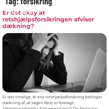
Tag:
forsikring
Er det okay at
retshjælpsforsikringen afviser
dækning?
Er det rimeligt, at ens retshjælpsforsikring betinger
dækning af, at sagen først er forelagt
Arbejdsmarkedets Erhvervssikring? De fleste har