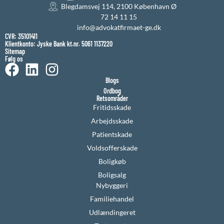
Blegdamsvej 114, 2100 København Ø
72 14 11 15
info@advokatfirmaet-ge.dk
CVR: 35101411
Klientkonto: Jyske Bank kt.nr. 5061 1137220
Sitemap
Følg os
Blogs
Ordbog
Retsområder
Fritidsskade
Arbejdsskade
Patientskade
Voldsofferskade
Boligkøb
Boligsalg
Nybyggeri
Familiehandel
Udlændingeret