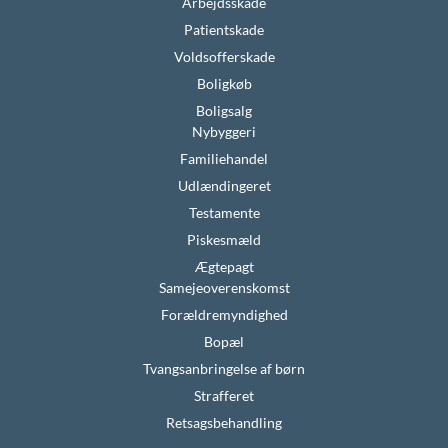
Arbejdsskade
Patientskade
Voldsofferskade
Boligkøb
Boligsalg
Nybyggeri
Familiehandel
Udlændingeret
Testamente
Piskesmæld
Ægtepagt
Samejeoverenskomst
Forældremyndighed
Bopæl
Tvangsanbringelse af børn
Strafferet
Retsagsbehandling