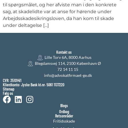
til spørgsmålet, og her afviste man i den konkrete
sag, at skadelidte var at anse for hørende under
Arbejdsskadesikringsloven, da han kom til skade
under deltagelse […]
Kontakt os
Lille Torv 6A, 8000 Aarhus
Blegdamsvej 114, 2100 København Ø
72 14 11 15
info@advokatfirmaet-ge.dk
CVR: 35101411
Klientkonto: Jyske Bank kt.nr. 5061 1137220
Sitemap
Følg os
Blogs
Ordbog
Retsområder
Fritidsskade