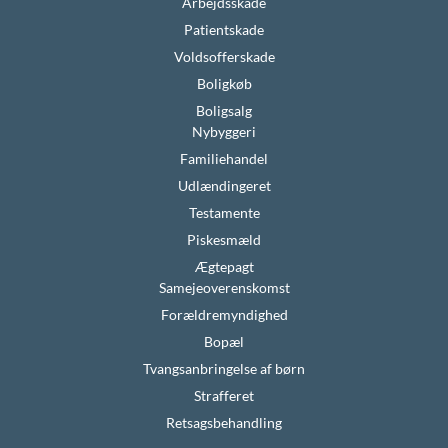
Arbejdsskade
Patientskade
Voldsofferskade
Boligkøb
Boligsalg
Nybyggeri
Familiehandel
Udlændingeret
Testamente
Piskesmæld
Ægtepagt
Samejeoverenskomst
Forældremyndighed
Bopæl
Tvangsanbringelse af børn
Strafferet
Retsagsbehandling