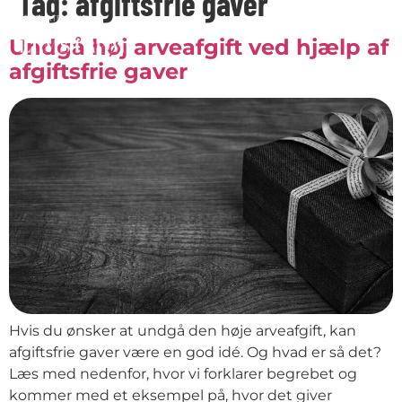
Tag:
afgiftsfrie gaver
Undgå høj arveafgift ved hjælp af
afgiftsfrie gaver
Hvis du ønsker at undgå den høje arveafgift, kan
afgiftsfrie gaver være en god idé. Og hvad er så det?
Læs med nedenfor, hvor vi forklarer begrebet og
kommer med et eksempel på, hvor det giver