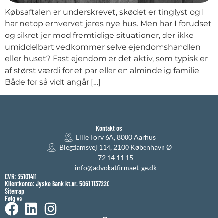
Købsaftalen er underskrevet, skødet er tinglyst og I
har netop erhvervet jeres nye hus. Men har I forudset
og sikret jer mod fremtidige situationer, der ikke
umiddelbart vedkommer selve ejendomshandlen
eller huset? Fast ejendom er det aktiv, som typisk er
af størst værdi for et par eller en almindelig familie.
Både for så vidt angår […]
Kontakt os
Lille Torv 6A, 8000 Aarhus
Blegdamsvej 114, 2100 København Ø
72 14 11 15
info@advokatfirmaet-ge.dk
CVR: 35101411
Klientkonto: Jyske Bank kt.nr. 5061 1137220
Sitemap
Følg os