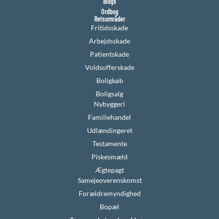
Blogs
Ordbog
Retsområder
Fritidsskade
Arbejdsskade
Patientskade
Voldsofferskade
Boligkøb
Boligsalg
Nybyggeri
Familiehandel
Udlændingeret
Testamente
Piskesmæld
Ægtepagt
Samejeoverenskomst
Forældremyndighed
Bopæl