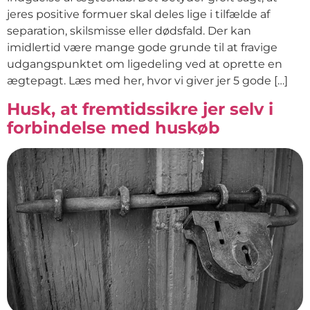
jeres positive formuer skal deles lige i tilfælde af
separation, skilsmisse eller dødsfald. Der kan
imidlertid være mange gode grunde til at fravige
udgangspunktet om ligedeling ved at oprette en
ægtepagt. Læs med her, hvor vi giver jer 5 gode […]
Husk, at fremtidssikre jer selv i
forbindelse med huskøb