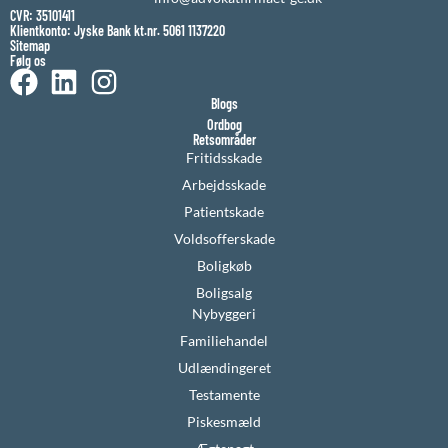
CVR: 35101411
Klientkonto: Jyske Bank kt.nr. 5061 1137220
Sitemap
Følg os
Blogs
Ordbog
Retsområder
Fritidsskade
Arbejdsskade
Patientskade
Voldsofferskade
Boligkøb
Boligsalg
Nybyggeri
Familiehandel
Udlændingeret
Testamente
Piskesmæld