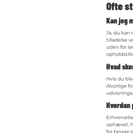
Ofte s
Kan jeg m
Ja, du kan
tilladelse 
uden for la
opholdstill
Hvad sker
Hvis du bli
Alvorlige f
udvisningsp
Hvordan p
Erhvervelse
ophævet, hv
for begge l