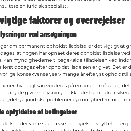
sultere en juridisk specialist.
vigtige faktorer og overvejelser
plysninger ved ansøgningen
ger om permanent opholdstilladelse, er det vigtigt at g
dages, at nogen har opnået deres opholdstilladelse ved h
, kan myndighederne tilbagekalde tilladelsen ved inddra
 først opdages efter opholdstilladelsen er givet. Det er de
vorlige konsekvenser, selv mange år efter, at opholdstill
ationer, hvor fejl kan vurderes på en anden måde, og det
ne bag de givne oplysninger. Ikke desto mindre risikerer
l betydelige juridiske problemer og muligheden for at mis
e opfyldelse af betingelser
fælde kan der være specifikke betingelser knyttet til en
 kan inkludere krav om beskæftigelse, bolig eller andre f