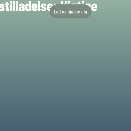
illadelse: Vigtige
Om os
Kontakt os
Lad os hjælpe dig