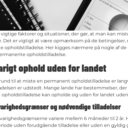
e vigtige faktorer og situationer, der gør, at man kan mist
. Det er vigtigt at være opmærksom på de betingelser, de
 opholdstilladelse. Her kigges nærmere på nogle af de
permanente opholdstilladelse.
rigt ophold uden for landet
rund til at miste en permanent opholdstilladelse er lang
ladelsen er udstedt. Mange lande har bestemmelser, de
pholdstilladelse kan opholde sig uden for landet uden 
varighedsgrænser og nødvendige tilladelser
varighedsgrænserne variere mellem 6 måneder til 2 år. H
iode uden forudgående tilladelse eller uden en gyldig g