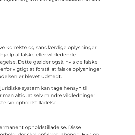
ive korrekte og sandfærdige oplysninger.
jælp af falske eller vildledende
gelse. Dette gælder også, hvis de falske
rfor vigtigt at forstå, at falske oplysninger
adelsen er blevet udstedt.
 juridiske system kan tage hensyn til
 man altid, at selv mindre vildledninger
te sin opholdstilladelse.
 permanent opholdstilladelse. Disse
orhold, der skal opfyldes løbende. Hvis en