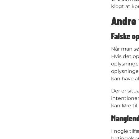
klogt at kon
Andre 
Falske o
Når man sø
Hvis det op
oplysninger
oplysninger
kan have al
Der er situ
intentioner
kan føre ti
Manglend
I nogle til
betingelser