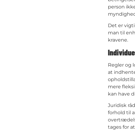
person ikke
myndighed
Det er vigt
man til enh
kravene.
Individue
Regler og l
at indhente
opholdstil
mere fleks
kan have d
Juridisk rå
forhold til
overtrædels
tages for a