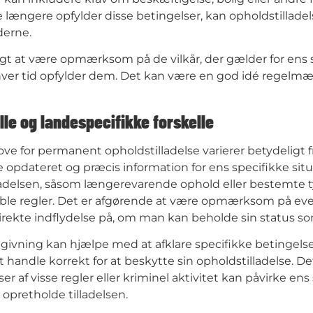
 længere opfylder disse betingelser, kan opholdstilladels
erne.
igt at være opmærksom på de vilkår, der gælder for ens sp
ver tid opfylder dem. Det kan være en god idé regelmæss
lle og landespecifikke forskelle
ove for permanent opholdstilladelse varierer betydeligt fr
 opdateret og præcis information for ens specifikke situat
ladelsen, såsom længerevarende ophold eller bestemte t
ible regler. Det er afgørende at være opmærksom på eve
irekte indflydelse på, om man kan beholde sin status 
dgivning kan hjælpe med at afklare specifikke betingelser
 at handle korrekt for at beskytte sin opholdstilladelse. 
er af visse regler eller kriminel aktivitet kan påvirke en
t opretholde tilladelsen.