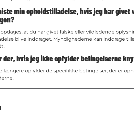
iste min opholdstilladelse, hvis jeg har givet
ngen?
t opdages, at du har givet falske eller vildledende oplysn
ladelse blive inddraget. Myndighederne kan inddrage til
dt.
 der, hvis jeg ikke opfylder betingelserne knyt
e længere opfylder de specifikke betingelser, der er oph
erne.
m