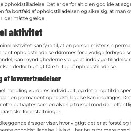
opholdstilladelse. Det er derfor altid en god idé at søge
n fra bortfald af opholdstilladelsen og sikre sig, at man 
r, der måtte gælde.
el aktivitet
iminel aktivitet kan føre til, at en person mister sin per
nt opholdstilladelse dømmes for alvorlige forbrydelser
andel, kan myndighederne vælge at inddrage tilladelsen
 kan derfor hurtigt føre til tab af opholdstilladelse​.
g af lovovertrædelser
el handling vurderes individuelt, og det er op til de spe
an en permanent opholdstilladelse kan inddrages. Det er
r ofte betragtes som en alvorlig trussel mod den offentl
 drastiske foranstaltninger.
læggende årsager viser, hvor vigtigt det er at forstå og 
nte opholdstilladelse. Hvis du har brug for mere præcis