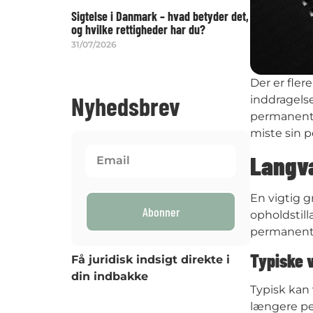
Sigtelse i Danmark – hvad betyder det,
og hvilke rettigheder har du?
31/07/2026
Der er fler
Nyhedsbrev
inddragelse
permanente
miste sin 
Langva
En vigtig g
Abonner
opholdstil
permanent o
Typiske 
Få juridisk indsigt direkte i
din indbakke
Typisk kan 
længere per