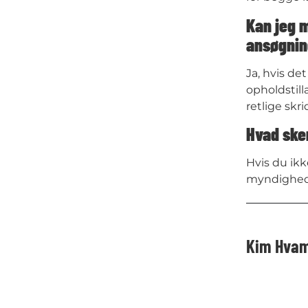
Kan jeg m
ansøgni
Ja, hvis de
opholdstil
retlige skri
Hvad sker
Hvis du ikk
myndighed
Kim Hva