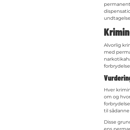
permanente 
dispensatio
undtagelse
Krimin
Alvorlig kr
med permane
narkotikah
forbrydelser
Vurderin
Hver krimin
om og hvord
forbrydelse
til sådanne
Disse grund
ens permane