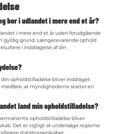
delse
g bor i udlandet i mere end et år?
udlandet i mere end et år uden forudgående
 uden gyldig grund. Længerevarende ophold
esultere i inddragelse af din
rydelse?
t din opholdstilladelse bliver inddraget.
an medføre, at myndighederne starter en
 andet land min opholdstilladelse?
 permanente opholdstilladelse bliver
rskab. Det er vigtigt at undersøge reglerne
dligere statsborgerskaber​.