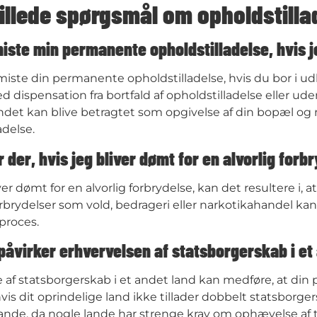
tillede spørgsmål om opholdstilla
iste min permanente opholdstilladelse, hvis je
 miste din permanente opholdstilladelse, hvis du bor i 
ved dispensation fra bortfald af opholdstilladelse eller
ndet kan blive betragtet som opgivelse af din bopæl og r
adelse.
 der, hvis jeg bliver dømt for en alvorlig forb
ver dømt for en alvorlig forbrydelse, kan det resultere i, a
orbrydelser som vold, bedrageri eller narkotikahandel k
roces​.
åvirker erhvervelsen af statsborgerskab i et
 af statsborgerskab i et andet land kan medføre, at din
is dit oprindelige land ikke tillader dobbelt statsborge
ande, da nogle lande har strenge krav om ophævelse af ti