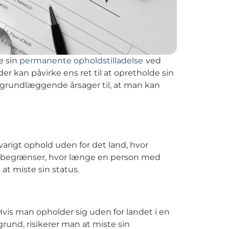
e sin
permanente opholdstilladelse
ved
r kan påvirke ens ret til at opretholde sin
 grundlæggende årsager til, at man kan
varigt ophold uden for det land, hvor
r begrænser, hvor længe en person med
at miste sin status.
vis man opholder sig uden for landet i en
rund, risikerer man at miste sin