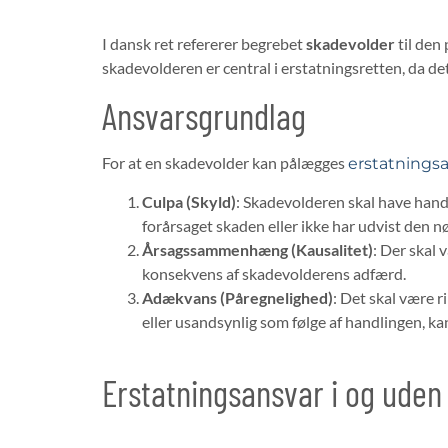
​I dansk ret refererer begrebet
skadevolder
til den
skadevolderen er central i erstatningsretten, da de
Ansvarsgrundlag
For at en skadevolder kan pålægges
erstatnings
Culpa (Skyld)
: Skadevolderen skal have hand
forårsaget skaden eller ikke har udvist den n
Årsagssammenhæng (Kausalitet)
: Der skal
konsekvens af skadevolderens adfærd. ​
Adækvans (Påregnelighed)
: Det skal være r
eller usandsynlig som følge af handlingen, 
Erstatningsansvar i og uden
Erstatningsansvar kan opdeles i to hovedkategorier