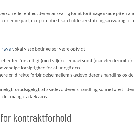
 person eller enhed, der er ansvarlig for at forårsage skade på en a
t er denne part, der potentielt kan holdes erstatningsansvarlig for
, skal visse betingelser være opfyldt:
ansvar
let enten forsætligt (med vilje) eller uagtsomt (manglende omhu).
ødvendige forsigtighed for at undgå den.
 være en direkte forbindelse mellem skadevolderens handling og d
imeligt forudsigeligt, at skadevolderens handling kunne føre til d
kan der mangle adækvans.
 for kontraktforhold
:​