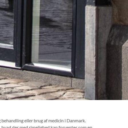
 behandling eller brug af medicin i Danmark.
, hvad der med rimelighed kan forventes som en