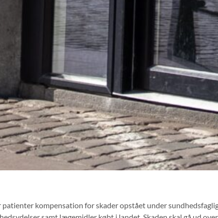
rer patienter kompensation for skader opstået under sundhedsfaglig
edsydelser samt lægemidler købt i landet. Skaden skal gå ud over