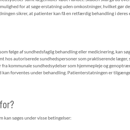
mulighed for at søge erstatning uden omkostninger, hvilket gør det 
ningen sikrer, at patienter kan få en retfærdig behandling i deres 
ade som følge af sundhedsfaglig behandling eller medicinering, kan
samt hos autoriserede sundhedspersoner som praktiserende læger, s
er fra kommunale sundhedsydelser som hjemmepleje og genoptræni
ed kan forventes under behandling. Patienterstatningen er tilgænge
for?
 kan søges under visse betingelser: