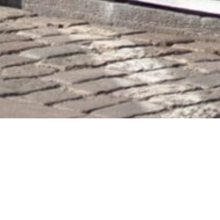
Et kæremål er en procesretlig appelform, hvor en part indbringer en
retslig kendelse eller anden procesuel afgørelse for en højere
retsinstans til overprøvelse. Det vedrører typisk afgørelser under
sagens behandling, ikke endelige domme, og anvendes til prøvelse af
processuelle spørgsmål. Prøvelsen er begrænset til det foreliggende
grundlag og omfatter ikke en fuld ny behandling af sagens faktiske
omstændigheder. Overprøvelsen sker som udgangspunkt ved
landsretten og følger reglerne i retsplejeloven, og behandlingen er