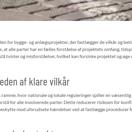
inden for bygge- og anlægsprojekter, der fastlægger de vilkår og be
e, at alle parter har en fælles forståelse af projektets omfang, ti
tå tvister og misforståelser, hvilket kan forsinke projektet og øg
eden af klare vilkår
ramme, hvor nationale og lokale reguleringer spiller en væsentlig r
orstå for alle involverede parter. Dette reducerer risikoen for konfli
å beskytte mod uforudsete hændelser ved at fastlægge procedurer fo