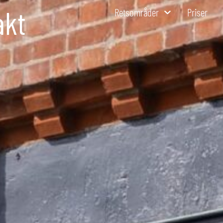
akt
Retsområder
Priser