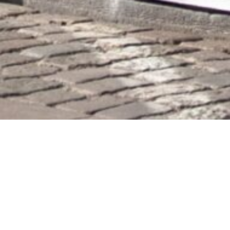
Bevisbyrde betegner det ansvar, der påhviler en part i en retssag med
hensyn til at fremlægge dokumentation for sine påstande. Det afgør,
hvem der skal bevise hvad i en sag, og har stor betydning for udfaldet
af både civile og strafferetlige sager.
Bevisbyrde i civilret
I civile sager gælder hovedreglen, at den part, der fremsætter et krav,
også har bevisbyrden for de forhold, kravet bygger på. Det vil sige, at