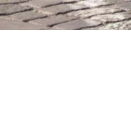
En afhøring er en formel samtale, hvor politiet eller en domstol
indhenter forklaringer fra personer, der har viden om en strafbar
handling. Afhøringer udgør et centralt element i strafferetlig
efterforskning og bevisførelse og kan omfatte både sigtede, vidner og
forurettede.
Afhøringer er reguleret i retsplejeloven og skal foregå under
iagttagelse af de processuelle rettigheder, der tilkommer den afhørte
person, herunder ret til forsvarer og beskyttelse mod
selvinkriminering.
Hvad er en afhøring?
En afhøring er en formel udspørgning, hvor en myndighed indhenter
en forklaring fra en person som led i en straffesag. Afhøringen kan