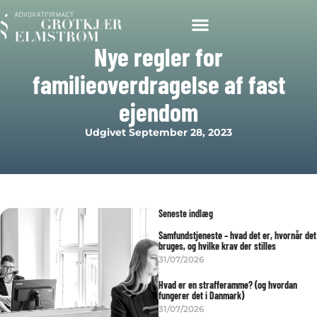
Nye regler for
familieoverdragelse af fast
ejendom
Udgivet
September 28, 2023
Seneste indlæg
Samfundstjeneste – hvad det er, hvornår det
bruges, og hvilke krav der stilles
31/07/2026
Hvad er en strafferamme? (og hvordan
fungerer det i Danmark)
31/07/2026