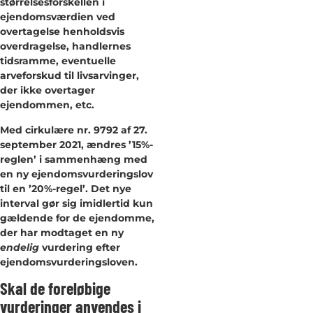
størrelsesforskellen i
ejendomsværdien ved
overtagelse henholdsvis
overdragelse, handlernes
tidsramme, eventuelle
arveforskud til livsarvinger,
der ikke overtager
ejendommen, etc.
Med cirkulære nr. 9792 af 27.
september 2021, ændres ’15%-
reglen’ i sammenhæng med
en ny ejendomsvurderingslov
til en ’20%-regel’. Det nye
interval gør sig imidlertid kun
gældende for de ejendomme,
der har modtaget en ny
endelig
vurdering efter
ejendomsvurderingsloven.
Skal de foreløbige
vurderinger anvendes i