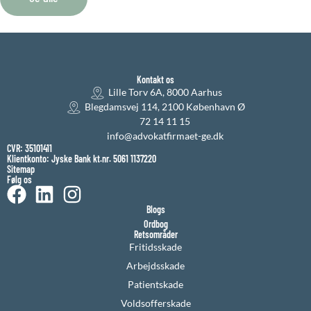
Kontakt os
Lille Torv 6A, 8000 Aarhus
Blegdamsvej 114, 2100 København Ø
72 14 11 15
info@advokatfirmaet-ge.dk
CVR: 35101411
Klientkonto: Jyske Bank kt.nr. 5061 1137220
Sitemap
Følg os
Blogs
Ordbog
Retsområder
Fritidsskade
Arbejdsskade
Patientskade
Voldsofferskade