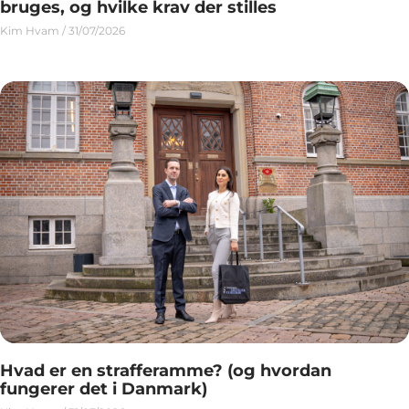
bruges, og hvilke krav der stilles
Kim Hvam
31/07/2026
Hvad er en strafferamme? (og hvordan
fungerer det i Danmark)