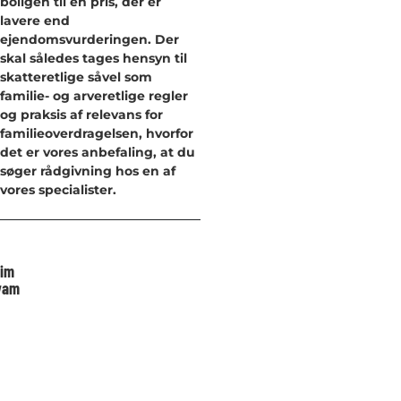
boligen til en pris, der er
lavere end
ejendomsvurderingen. Der
skal således tages hensyn til
skatteretlige såvel som
familie- og arveretlige regler
og praksis af relevans for
familieoverdragelsen, hvorfor
det er vores anbefaling, at du
søger rådgivning hos en af
vores specialister.
im
vam