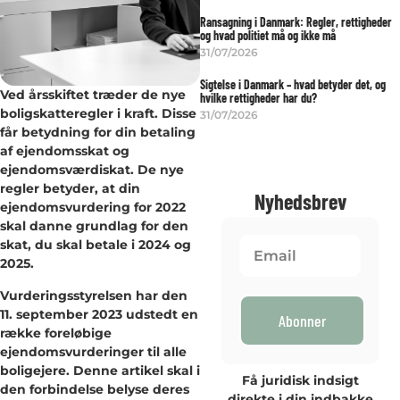
Ransagning i Danmark: Regler, rettigheder
og hvad politiet må og ikke må
31/07/2026
Sigtelse i Danmark – hvad betyder det, og
Ved årsskiftet træder de nye
hvilke rettigheder har du?
boligskatteregler i kraft. Disse
31/07/2026
får betydning for din betaling
af ejendomsskat og
ejendomsværdiskat. De nye
regler betyder, at din
Nyhedsbrev
ejendomsvurdering for 2022
skal danne grundlag for den
skat, du skal betale i 2024 og
2025.
Vurderingsstyrelsen har den
11. september 2023 udstedt en
Abonner
række foreløbige
ejendomsvurderinger til alle
boligejere. Denne artikel skal i
Få juridisk indsigt
den forbindelse belyse deres
direkte i din indbakke