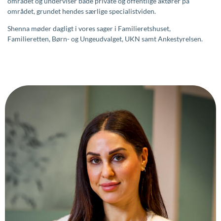
området og underviser både private og offentlige aktører på
området, grundet hendes særlige specialistviden.
Shenna møder dagligt i vores sager i Familieretshuset,
Familieretten, Børn- og Ungeudvalget, UKN samt Ankestyrelsen.