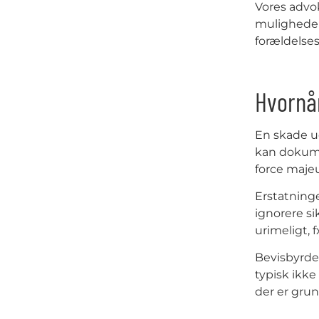
Vores advok
muligheder
forældelses
Hvornår
En skade u
kan dokume
force majeu
Erstatninge
ignorere s
urimeligt, f
Bevisbyrde
typisk ikke
der er grun