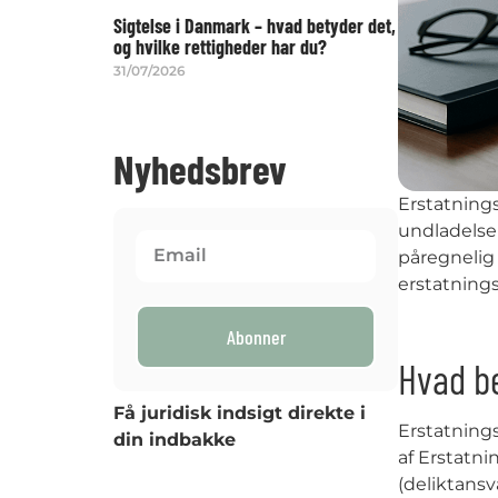
Sigtelse i Danmark – hvad betyder det,
og hvilke rettigheder har du?
31/07/2026
Nyhedsbrev
Erstatnings
undladelse
påregnelig 
erstatnings
Abonner
Hvad b
Få juridisk indsigt direkte i
Erstatnings
din indbakke
af Erstatn
(deliktansv