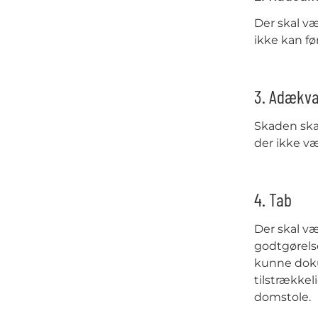
Der skal v
ikke kan fø
3. Adækv
Skaden skal
der ikke væ
4. Tab
Der skal væ
godtgørelse
kunne dokum
tilstrækkel
domstole.