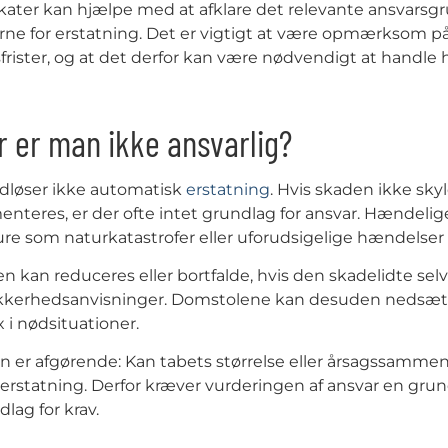
ater kan hjælpe med at afklare det relevante ansvarsgru
ne for erstatning. Det er vigtigt at være opmærksom på,
frister, og at det derfor kan være nødvendigt at handle hur
 er man ikke ansvarlig?
dløser ikke automatisk
erstatning
. Hvis skaden ikke sky
nteres, er der ofte intet grundlag for ansvar. Hændeli
re som naturkatastrofer eller uforudsigelige hændelser k
n kan reduceres eller bortfalde, hvis den skadelidte sel
ikkerhedsanvisninger. Domstolene kan desuden nedsætte
x i nødsituationer.
n er afgørende: Kan tabets størrelse eller årsagssamm
 erstatning. Derfor kræver vurderingen af ansvar en gru
dlag for krav.