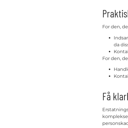
Praktis
For den, de
Indsam
da dis
Kontak
For den, de
Handle
Kontak
Få klar
Erstatnings
komplekse s
personskade