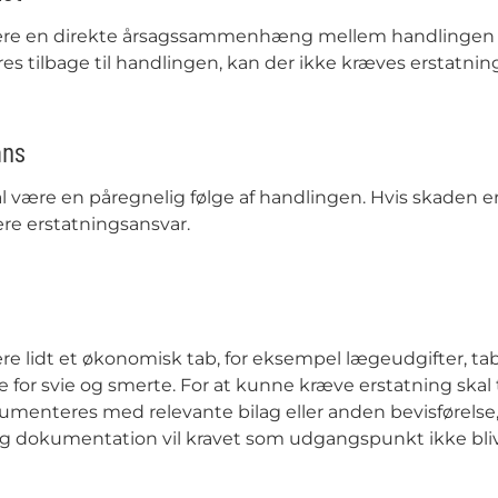
ære en direkte årsagssammenhæng mellem handlingen e
res tilbage til handlingen, kan der ikke kræves erstatnin
ans
 være en påregnelig følge af handlingen. Hvis skaden er 
re erstatningsansvar.
re lidt et økonomisk tab, for eksempel lægeudgifter, tab
 for svie og smerte. For at kunne kræve erstatning skal
enteres med relevante bilag eller anden bevisførelse, d
ig dokumentation vil kravet som udgangspunkt ikke blive