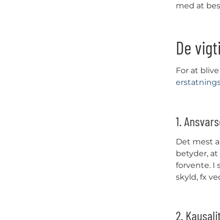
med at bes
De vigt
For at bliv
erstatning
1. Ansvar
Det mest a
betyder, a
forvente. I
skyld, fx v
2. Kausali