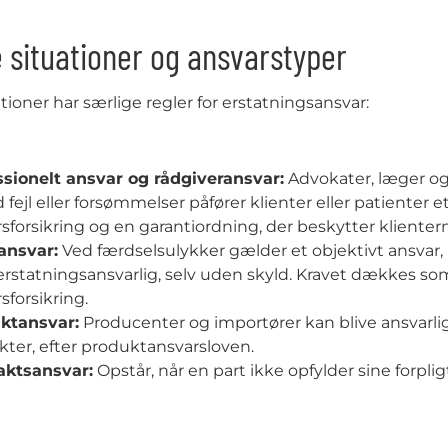
 situationer og ansvarstyper
tioner har særlige regler for erstatningsansvar:
ssionelt ansvar og rådgiveransvar:
Advokater, læger og
 fejl eller forsømmelser påfører klienter eller patienter 
sforsikring og en garantiordning, der beskytter klienter
kansvar:
Ved færdselsulykker gælder et objektivt ansvar, hv
erstatningsansvarlig, selv uden skyld. Kravet dækkes s
sforsikring.
ktansvar:
Producenter og importører kan blive ansvarlig
ter, efter produktansvarsloven.
aktsansvar:
Opstår, når en part ikke opfylder sine forplig