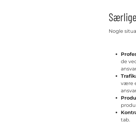
Særlige
Nogle situa
Profe
de ved
ansvar
Trafi
være 
ansvar
Produ
produk
Kontr
tab.