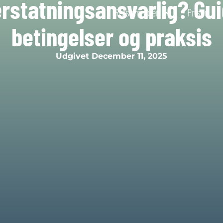
statningsansvarlig? Guid
Retsområder
Priser
betingelser og praksis
Udgivet
December 11, 2025