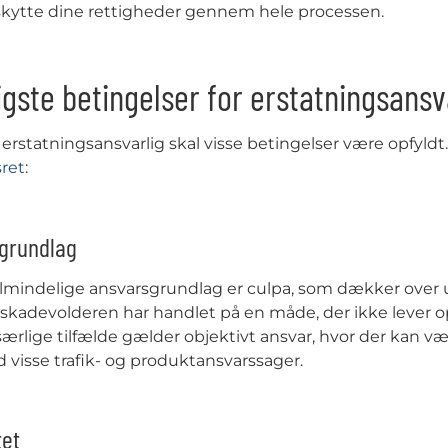
kytte dine rettigheder gennem hele processen.
igste betingelser for erstatningsansv
e erstatningsansvarlig skal visse betingelser være opfyl
sret
:
sgrundlag
lmindelige ansvarsgrundlag er culpa, som dækker over u
t skadevolderen har handlet på en måde, der ikke lever 
 særlige tilfælde gælder objektivt ansvar, hvor der kan v
ed visse trafik- og produktansvarssager.
tet