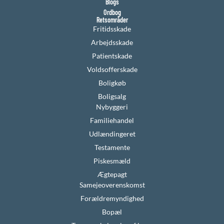
Blogs
Ordbog
Retsområder
Fritidsskade
Arbejdsskade
Patientskade
Voldsofferskade
Boligkøb
Boligsalg
Nybyggeri
Familiehandel
Udlændingeret
Testamente
Piskesmæld
Ægtepagt
Samejeoverenskomst
Forældremyndighed
Bopæl