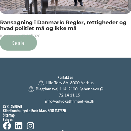
Ransagning i Danmark: Regler, rettigheder og
hvad politiet må og ikke må
Kim Hvam
31/07/2026
Se alle
Kontakt os
Lille Torv 6A, 8000 Aarhus
Blegdamsvej 114, 2100 København Ø
72 14 11 15
info@advokatfirmaet-ge.dk
CVR: 35101411
Klientkonto: Jyske Bank kt.nr. 5061 1137220
Sitemap
Følg os