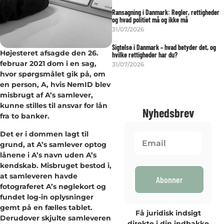
Ransagning i Danmark: Regler, rettigheder
og hvad politiet må og ikke må
31/07/2026
Sigtelse i Danmark – hvad betyder det, og
Højesteret afsagde den 26.
hvilke rettigheder har du?
februar 2021 dom i en sag,
31/07/2026
hvor spørgsmålet gik på, om
en person, A, hvis NemID blev
misbrugt af A’s samlever,
kunne stilles til ansvar for lån
Nyhedsbrev
fra to banker.
Det er i dommen lagt til
grund, at A’s samlever optog
lånene i A’s navn uden A’s
kendskab. Misbruget bestod i,
at samleveren havde
Abonner
fotograferet A’s nøglekort og
fundet log-in oplysninger
gemt på en fælles tablet.
Få juridisk indsigt
Derudover skjulte samleveren
direkte i din indbakke