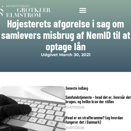
Højesterets afgørelse i sag om
samlevers misbrug af NemID til at
optage lån
Udgivet
March 30, 2021
Seneste indlæg
Samfundstjeneste – hvad det er, hvornår det
bruges, og hvilke krav der stilles
31/07/2026
Hvad er en strafferamme? (og hvordan
fungerer det i Danmark)
31/07/2026