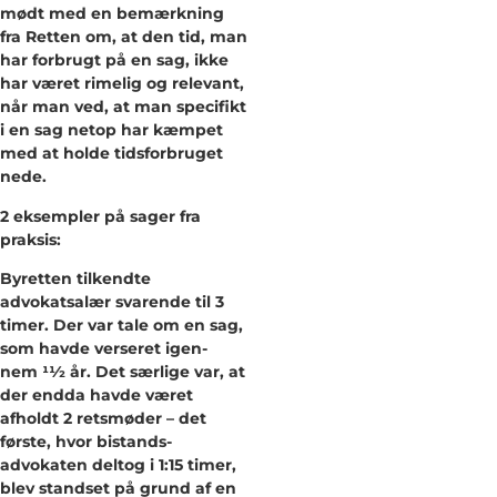
mødt med en bemærkning
fra Retten om, at den tid, man
har forbrugt på en sag, ikke
har været rimelig og relevant,
når man ved, at man specifikt
i en sag netop har kæmpet
med at holde tidsforbruget
nede.
2 eksempler på sager fra
praksis:
Byretten tilkendte
advokatsalær svarende til 3
timer. Der var tale om en sag,
som havde verseret igen-
nem 11⁄2 år. Det særlige var, at
der endda havde været
afholdt 2 retsmøder – det
første, hvor bistands-
advokaten deltog i 1:15 timer,
blev standset på grund af en