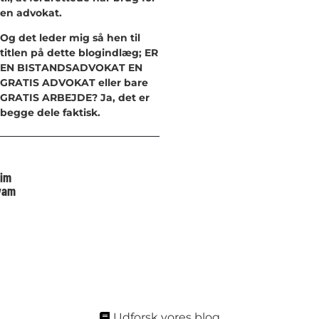
en advokat.
Og det leder mig så hen til
titlen på dette blogindlæg; ER
EN BISTANDSADVOKAT EN
GRATIS ADVOKAT eller bare
GRATIS ARBEJDE? Ja, det er
begge dele faktisk.
im
vam
Udforsk vores blog