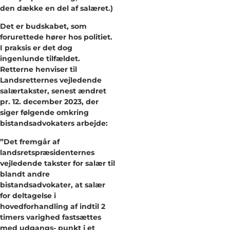
den dække en del af salæret.)
Det er budskabet, som
forurettede hører hos politiet.
I praksis er det dog
ingenlunde tilfældet.
Retterne henviser til
Landsretternes vejledende
salærtakster, senest ændret
pr. 12. december 2023, der
siger følgende omkring
bistandsadvokaters arbejde:
”Det fremgår af
landsretspræsidenternes
vejledende takster for salær til
blandt andre
bistandsadvokater, at salær
for deltagelse i
hovedforhandling af indtil 2
timers varighed fastsættes
med udgangs- punkt i et