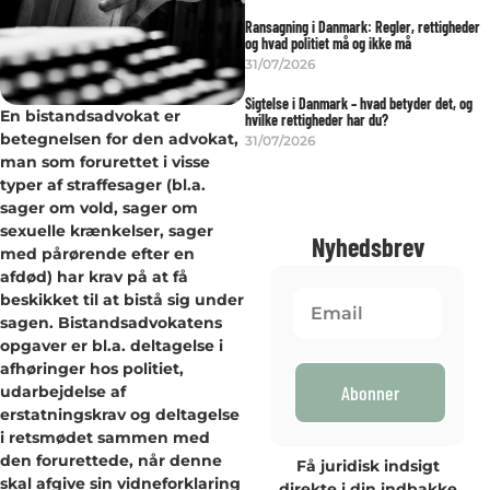
Ransagning i Danmark: Regler, rettigheder
og hvad politiet må og ikke må
31/07/2026
Sigtelse i Danmark – hvad betyder det, og
En bistandsadvokat er
hvilke rettigheder har du?
betegnelsen for den advokat,
31/07/2026
man som forurettet i visse
typer af straffesager (bl.a.
sager om vold, sager om
sexuelle krænkelser, sager
Nyhedsbrev
med pårørende efter en
afdød) har krav på at få
beskikket til at bistå sig under
sagen. Bistandsadvokatens
opgaver er bl.a. deltagelse i
afhøringer hos politiet,
Abonner
udarbejdelse af
erstatningskrav og deltagelse
i retsmødet sammen med
den forurettede, når denne
Få juridisk indsigt
skal afgive sin vidneforklaring
direkte i din indbakke