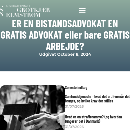
ER EN BISTANDSADVOKAT EN
GRATIS ADVOKAT eller bare GRATIS
ARBEJDE?
Udgivet
October 8, 2024
Seneste indlæg
Samfundstjeneste – hvad det er, hvornår det
bruges, og hvilke krav der stilles
31/07/2026
Hvad er en strafferamme? (og hvordan
fungerer det i Danmark)
31/07/2026