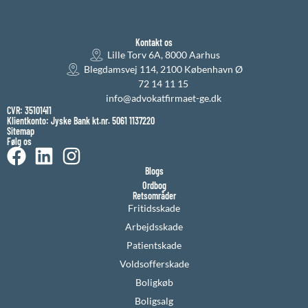
Kontakt os
Lille Torv 6A, 8000 Aarhus
Blegdamsvej 114, 2100 København Ø
72 14 11 15
info@advokatfirmaet-ge.dk
CVR: 35101411
Klientkonto: Jyske Bank kt.nr. 5061 1137220
Sitemap
Følg os
Blogs
Ordbog
Retsområder
Fritidsskade
Arbejdsskade
Patientskade
Voldsofferskade
Boligkøb
Boligsalg